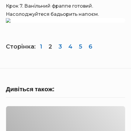
Крок 7. Ванільний фраппе готовий.
Насолоджуйтеся бадьорить напоєм.
Сторінка:
1
2
3
4
5
6
Дивіться також:
М
а
с