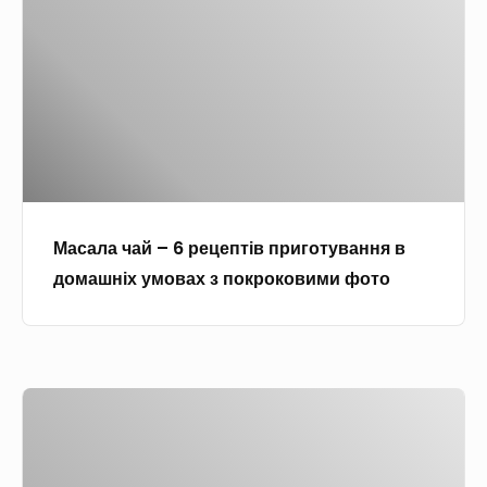
а
л
а
ч
а
й
–
6
Масала чай – 6 рецептів приготування в
р
домашніх умовах з покроковими фото
е
ц
е
п
Г
т
о
і
г
в