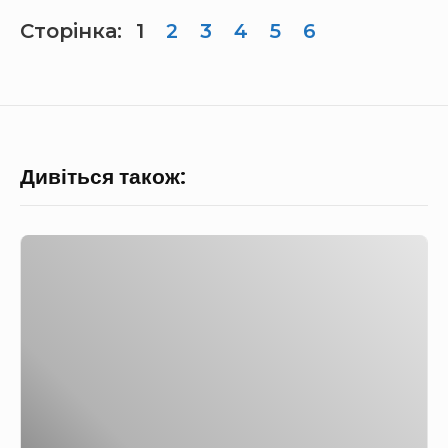
Сторінка:
1
2
3
4
5
6
Дивіться також:
С
у
д
а
к
н
а