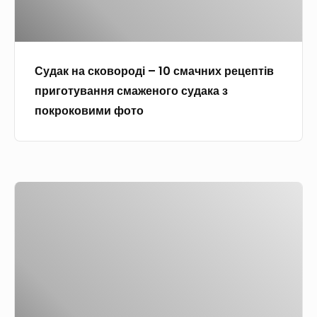
с
к
о
Судак на сковороді – 10 смачних рецептів
в
приготування смаженого судака з
о
покроковими фото
р
о
д
і
Б
–
а
1
р
0
а
с
б
м
у
а
л
ч