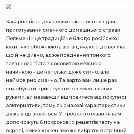
D
E
E
B
B
A
A
Заварне тісто для пельменів — основа для
R
R
приготування смачного домашнього страви.
Пельмені – це традиційне блюдо російської
кухні, яке обожнюють всі: від малого до велика,
що й не дивно, адже поєднання тонкого
заварного тіста з соковитою м’ясною
начинкою – це не тільки дуже ситно, але і
неймовірно смачно. Та варто вам лише раз
спробувати приготувати пельмені своїми
руками, ви назавжди відмовитеся від покупної
альтернативи, тому як смакові характеристики
дуже відрізняються. У процесі готування вам
допоможуть 6 покрокових рецептів тесту на
окропі, з яких кожен зможе вибрати потрібний