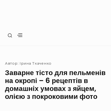
S
S
H
H
O
O
Site Navigation
SUBMENU TOGGLE
W
W
S
S
E
E
Автор:
Ірина Ткаченко
C
C
O
Заварне тісто для пельменів
O
N
N
на окропі – 6 рецептів в
D
D
A
домашніх умовах з яйцем,
A
R
R
олією з покроковими фото
Y
Y
S
S
I
I
D